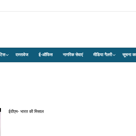
टिस
दस्तावेज
ई-ऑफिस
नागरिक सेवाएं
मीडिया गैलरी
सूचना क
ईवीएम- भारत की मिसाल