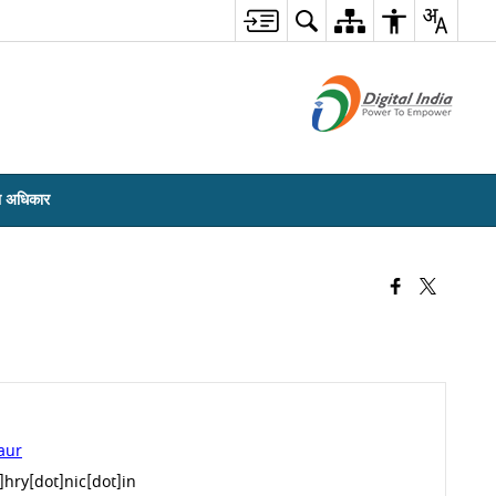
ा अधिकार
aur
hry[dot]nic[dot]in