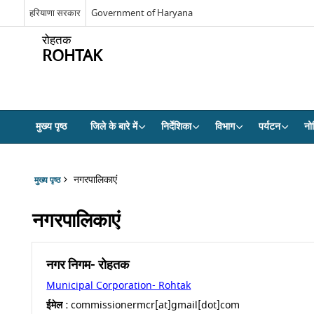
हरियाणा सरकार
Government of Haryana
रोहतक
ROHTAK
मुख्य पृष्ठ
जिले के बारे में
निर्देशिका
विभाग
पर्यटन
नो
नगरपालिकाएं
मुख्य पृष्ठ
नगरपालिकाएं
नगर निगम- रोहतक
Municipal Corporation- Rohtak
ईमेल :
commissionermcr[at]gmail[dot]com