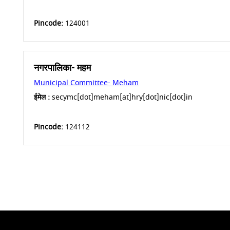
Pincode:
124001
नगरपालिका- महम
Municipal Committee- Meham
ईमेल :
secymc[dot]meham[at]hry[dot]nic[dot]in
Pincode:
124112