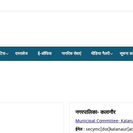
टिस
दस्तावेज
ई-ऑफिस
नागरिक सेवाएं
मीडिया गैलरी
सूचना क
नगरपालिका- कलानौर
Municipal Committee- Kalan
ईमेल :
secymc[dot]kalanaur[at]