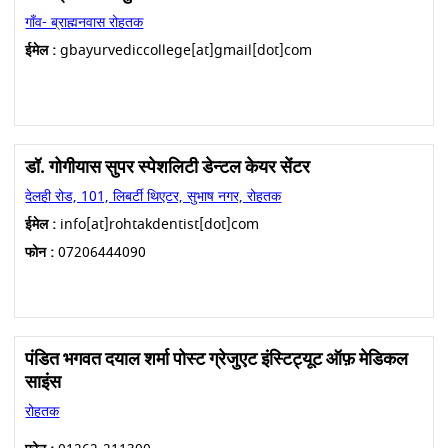
गाँव- ब्राह्मनवास रोहतक
ईमेल :
gbayurvediccollege[at]gmail[dot]com
डॉ. गोगीयास सुपर स्पेशलिटी डेन्टल केयर सेंटर
देलही रोड, 101, लिबर्टी थिएटर, सुभाष नगर, रोहतक
ईमेल :
info[at]rohtakdentist[dot]com
फोन :
07206444090
पंडित भगवत दयाल शर्मा पोस्ट ग्रेजुएट इंस्टिट्यूट ऑफ़ मेडिकल
साइंस
रोहतक