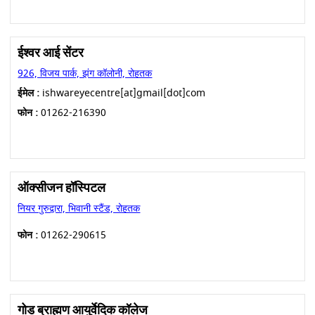
ईश्वर आई सेंटर
926, विजय पार्क, झंग कॉलोनी, रोहतक
ईमेल :
ishwareyecentre[at]gmail[dot]com
फोन :
01262-216390
ऑक्सीजन हॉस्पिटल
नियर गुरुद्वारा, भिवानी स्टैंड, रोहतक
फोन :
01262-290615
गोड ब्राह्मण आयुर्वेदिक कॉलेज