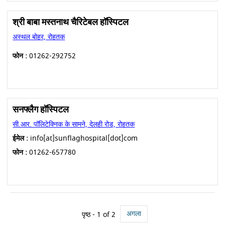
श्री बाबा मस्तनाथ चैरिटेबल हॉस्पिटल
अस्थल बोहर, रोहतक
फोन :
01262-292752
सनफ्लैग हॉस्पिटल
सी.आर. पॉलिटेक्निक के सामने, देलही रोड, रोहतक
ईमेल :
info[at]sunflaghospital[dot]com
फोन :
01262-657780
अगला
पृष्ठ - 1 of 2