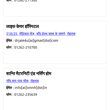
फोन :
01262-211300
लाइफ केयर हॉस्पिटल
318/25, मेडिकल मोड़, चाँद हेल्थ क्लब के सामने, रोहतक
ईमेल :
drjale4u[at]gmail[dot]com
फोन :
01262-210700
शान्ति मैटरनिटी एंड नर्सिंग होम
जींद बाय पास चौक, रोहतक
ईमेल :
info[at]smnh[dot]in
फोन :
01262-235639